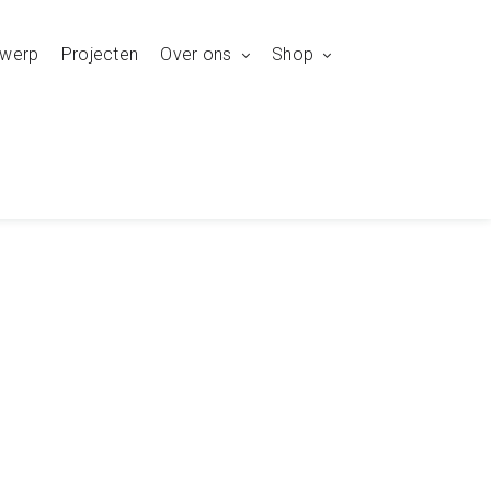
twerp
Projecten
Over ons
Shop