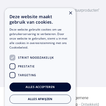
"Al 20 jaar ervaring met het gebruik van natuurproducten"
×
Deze website maakt
gebruik van cookies.
Bezoekadres
Deze website gebruikt cookies om uw
Hoge Balver 9
gebruikerservaring te verbeteren. Door
onze website te gebruiken, stemt u in met
7207 BR Zutphen
alle cookies in overeenstemming met ons
Cookiebeleid.
Lees verder
Contact informatie
STRIKT NOODZAKELIJK
T:
+31 (0)575-43 23 31
PRESTATIE
E:
info@ecobouwen.nl
TARGETING
ALLES ACCEPTEREN
© Copyright
2026
Ecobouwen -
Algemene
ALLES AFWIJZEN
voorwaarden
-
Privacyverklaring
-
Sitemap
- Ontwikkeld