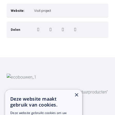
Website:
Visit project
Delen
"Al 20 jaar ervaring met het gebruik van natuurproducten"
×
Deze website maakt
gebruik van cookies.
Bezoekadres
Deze website gebruikt cookies om uw