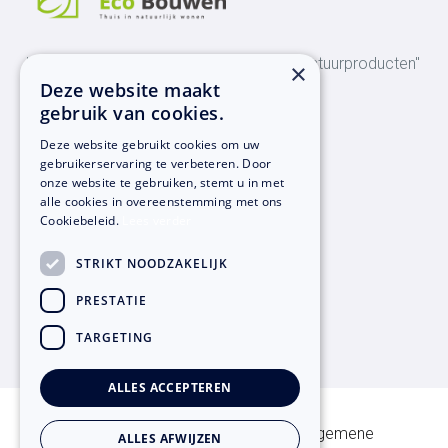
"Al 20 jaar ervaring met het gebruik van natuurproducten"
×
Deze website maakt
gebruik van cookies.
Bezoekadres
Deze website gebruikt cookies om uw
Hoge Balver 9
gebruikerservaring te verbeteren. Door
onze website te gebruiken, stemt u in met
7207 BR Zutphen
alle cookies in overeenstemming met ons
Cookiebeleid.
Lees verder
Contact informatie
STRIKT NOODZAKELIJK
T:
+31 (0)575-43 23 31
PRESTATIE
E:
info@ecobouwen.nl
TARGETING
ALLES ACCEPTEREN
© Copyright
2026
Ecobouwen -
Algemene
ALLES AFWIJZEN