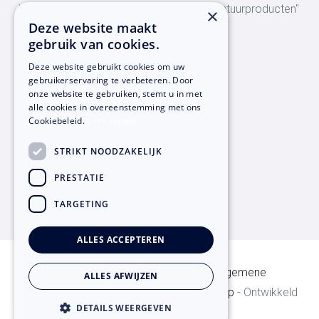
"Al 20 jaar ervaring met het gebruik van natuurproducten"
×
Deze website maakt
gebruik van cookies.
Bezoekadres
Deze website gebruikt cookies om uw
Hoge Balver 9
gebruikerservaring te verbeteren. Door
onze website te gebruiken, stemt u in met
7207 BR Zutphen
alle cookies in overeenstemming met ons
Cookiebeleid.
Lees verder
Contact informatie
STRIKT NOODZAKELIJK
T:
+31 (0)575-43 23 31
PRESTATIE
E:
info@ecobouwen.nl
TARGETING
ALLES ACCEPTEREN
© Copyright
2026
Ecobouwen -
Algemene
ALLES AFWIJZEN
voorwaarden
-
Privacyverklaring
-
Sitemap
- Ontwikkeld
DETAILS WEERGEVEN
door
Best4u Group B.V.