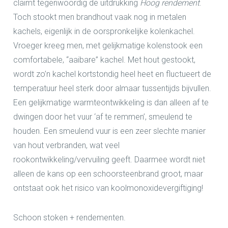
claimt tegenwoordig de uitdrukking
Hoog rendement
.
Toch stookt men brandhout vaak nog in metalen
kachels, eigenlijk in de oorspronkelijke kolenkachel.
Vroeger kreeg men, met gelijkmatige kolenstook een
comfortabele, “aaibare” kachel. Met hout gestookt,
wordt zo’n kachel kortstondig heel heet en fluctueert de
temperatuur heel sterk door almaar tussentijds bijvullen.
Een gelijkmatige warmteontwikkeling is dan alleen af te
dwingen door het vuur ‘af te remmen’, smeulend te
houden. Een smeulend vuur is een zeer slechte manier
van hout verbranden, wat veel
rookontwikkeling/vervuiling geeft. Daarmee wordt niet
alleen de kans op een schoorsteenbrand groot, maar
ontstaat ook het risico van koolmonoxidevergiftiging!
Schoon stoken + rendementen.