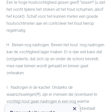
Een te hoge houtvochtigheid gissen geeft “sissen”! (u ziet
het vocht tijdens het stoken uit het hout schuimen, alsof
het kookt). Schaf voor het kunnen meten een goede
houtvochtmeter aan en controleer het hout hierop
regelmatig.
H.
Binnen nog nadrogen.
Binnen het hout nog nadrogen
kan de vochtigheid lager maken. Er is dan wel kans dat
(on)gedierte, dat zich op en onder de schors bevindt,
mee naar binnen wordt gehaald en binnen gaat
ontwaken.
I.
Nadrogen in de kachel
. Ondanks de
waarschuwingen(!!!), zijn er mensen die (eventueel te
vochtig) hout gaan nadrogen in een nog warme
×
kachel.
ABSOLUUT AF TE RADEN!
Hiermee bestaat