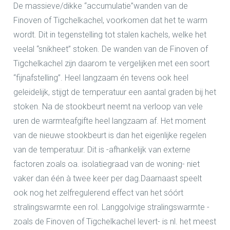
De massieve/dikke “accumulatie”wanden van de
Finoven of Tigchelkachel, voorkomen dat het te warm
wordt. Dit in tegenstelling tot stalen kachels, welke het
veelal “snikheet” stoken. De wanden van de Finoven of
Tigchelkachel zijn daarom te vergelijken met een soort
“fijnafstelling”. Heel langzaam én tevens ook heel
geleidelijk, stijgt de temperatuur een aantal graden bij het
stoken. Na de stookbeurt neemt na verloop van vele
uren de warmteafgifte heel langzaam af. Het moment
van de nieuwe stookbeurt is dan het eigenlijke regelen
van de temperatuur. Dit is -afhankelijk van externe
factoren zoals oa. isolatiegraad van de woning- niet
vaker dan één à twee keer per dag.Daarnaast speelt
ook nog het zelfregulerend effect van het sóórt
stralingswarmte een rol. Langgolvige stralingswarmte -
zoals de Finoven of Tigchelkachel levert- is nl. het meest